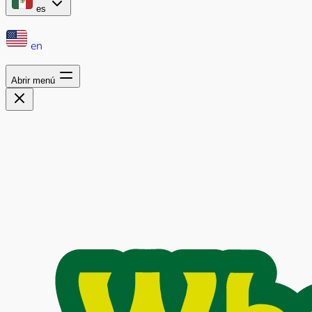
es
en
Abrir menú