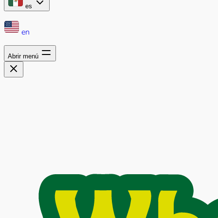
es
en
Abrir menú