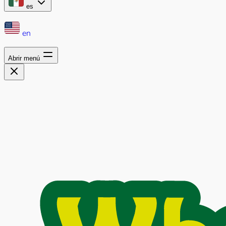
es
en
Abrir menú