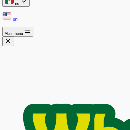
es
en
Abrir menú