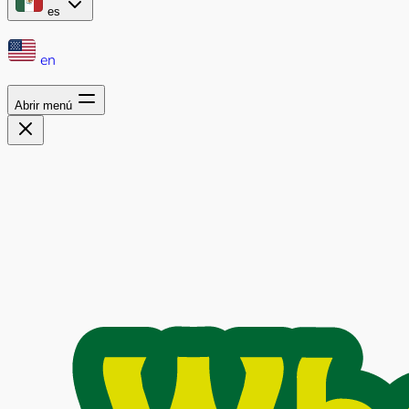
es
en
Abrir menú