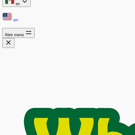
es
en
Abrir menú