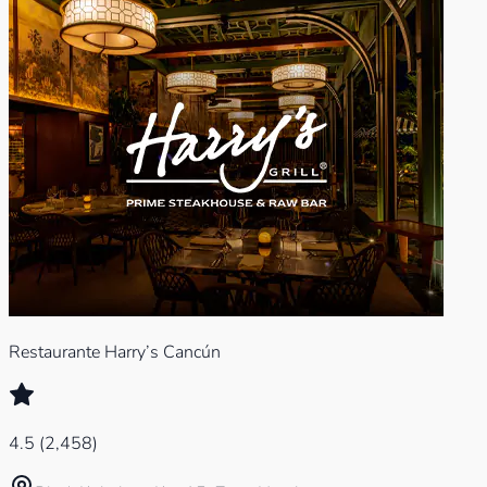
Restaurante Harry’s Cancún
4.5
(
2,458
)