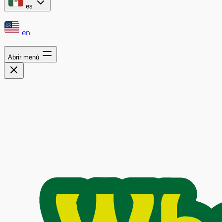
es
en
Abrir menú