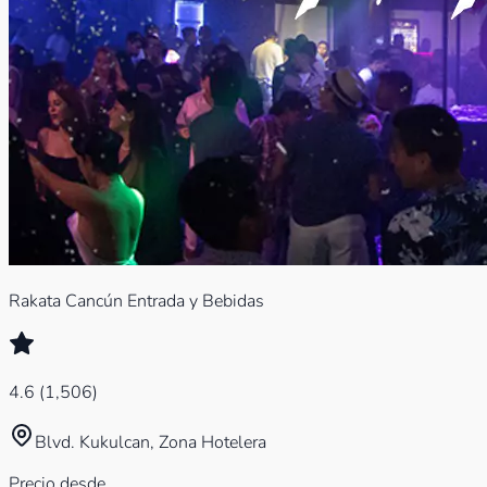
Rakata Cancún Entrada y Bebidas
4.6
(
1,506
)
Blvd. Kukulcan, Zona Hotelera
Precio desde