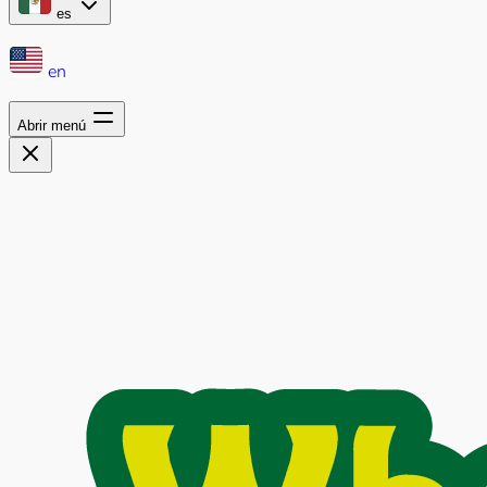
es
en
Abrir menú