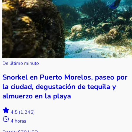
De último minuto
Snorkel en Puerto Morelos, paseo por
la ciudad, degustación de tequila y
almuerzo en la playa
4.5
(1,245)
4 horas