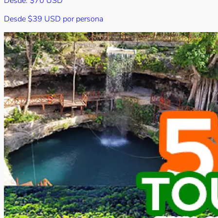
Desde:
$70 USD
Desde
$39 USD
por persona