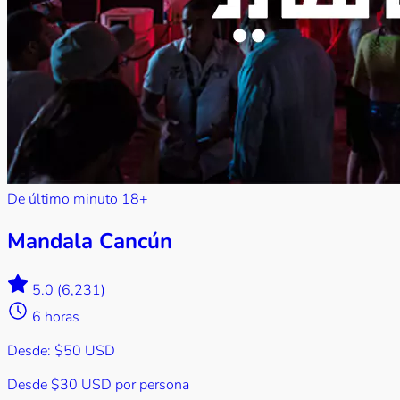
De último minuto
18+
Mandala Cancún
5.0
(6,231)
6 horas
Desde:
$50 USD
Desde
$30 USD
por persona