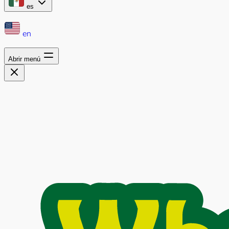
es
en
Abrir menú